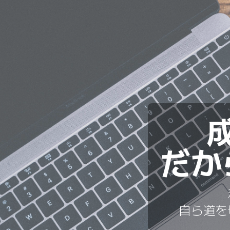
だか
自ら道を