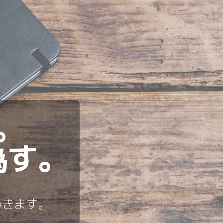
。
為す。
、
いきます。